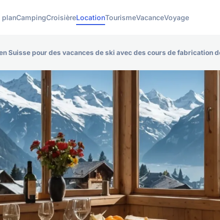
 plan
Camping
Croisière
Location
Tourisme
Vacance
Voyage
s en Suisse pour des vacances de ski avec des cours de fabrication 