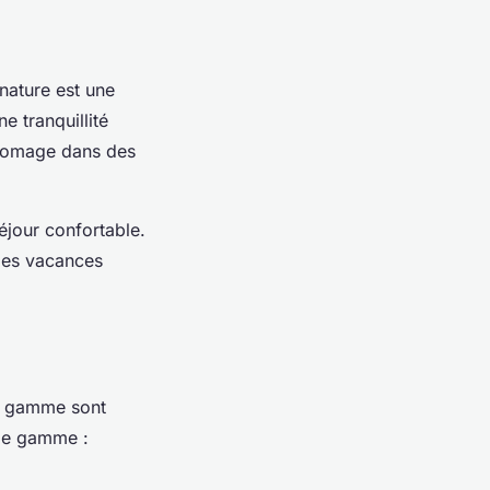
nature est une
e tranquillité
 fromage dans des
éjour confortable.
 des vacances
de gamme sont
 de gamme :