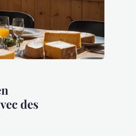
en
avec des
?