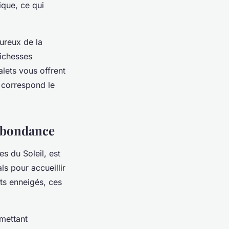
ique, ce qui
ureux de la
richesses
lets vous offrent
i correspond le
'Abondance
s du Soleil, est
ls pour accueillir
ts enneigés, ces
mettant