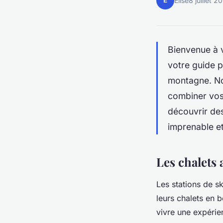
E
Elise
8 juillet 2
Bienvenue à v
votre guide p
montagne. Nou
combiner vos 
découvrir de
imprenable et
Les chalets 
Les stations de sk
leurs chalets en 
vivre une expérie