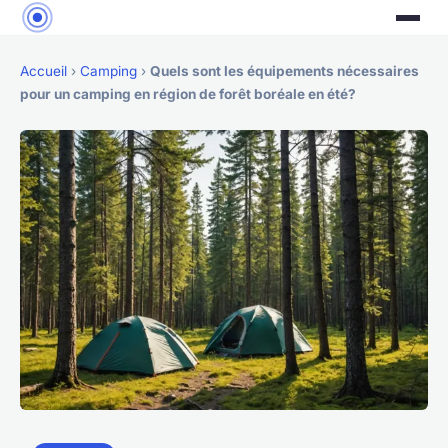
Accueil
›
Camping
›
Quels sont les équipements nécessaires
pour un camping en région de forêt boréale en été?